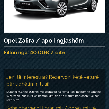
Opel Zafira / apo i ngjashëm
Fillon nga: 40.00€ / ditë
Jeni të interesuar? Rezervoni këtë veturë
për udhëtimin tuaj!
Duke klikuar në butonin më poshtë ju na kontaktoni në numrin tonë në
Whatsapp, nga ku fillon komunikimi dhe ne marrim kërkesën tuaj për
rezervim!
Koha dhe vendi i pranimit / dorëzimit të