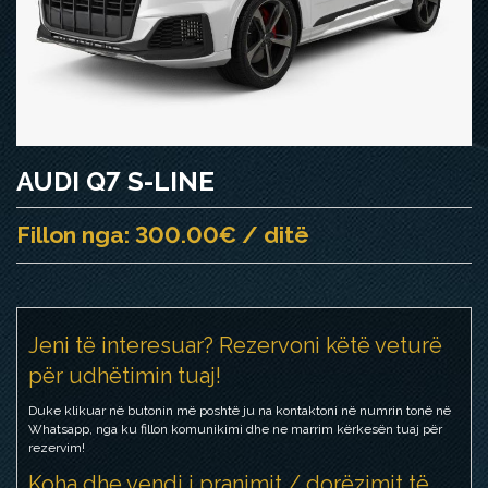
AUDI Q7 S-LINE
Fillon nga: 300.00€ / ditë
Jeni të interesuar? Rezervoni këtë veturë
për udhëtimin tuaj!
Duke klikuar në butonin më poshtë ju na kontaktoni në numrin tonë në
Whatsapp, nga ku fillon komunikimi dhe ne marrim kërkesën tuaj për
rezervim!
Koha dhe vendi i pranimit / dorëzimit të