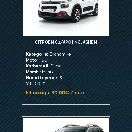
CITROEN C3/APO I NGJASHËM
Kategoria:
Ekonomike
Motori:
1.6
Karburanti:
Diesel
Marshi:
Manual
Numri i dyerve:
5
Viti:
2020
Fillon nga: 30.00€ / ditë