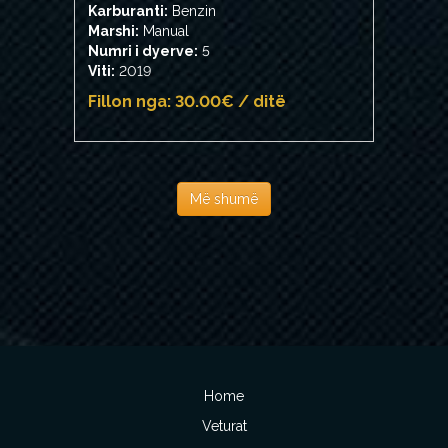
Karburanti:
Benzin
Marshi:
Manual
Numri i dyerve:
5
Viti:
2019
Fillon nga: 30.00€ / ditë
Më shumë
Home
Veturat