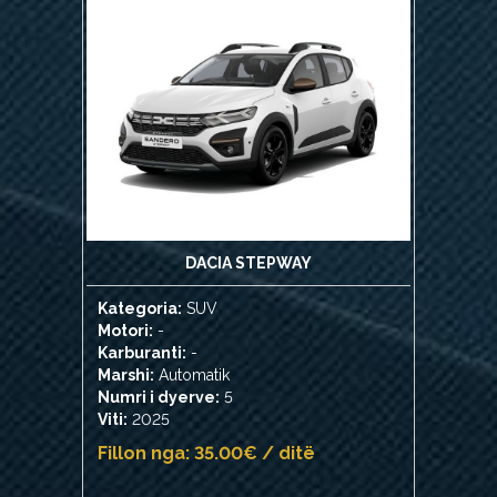
DACIA STEPWAY
Kategoria:
SUV
Motori:
-
Karburanti:
-
Marshi:
Automatik
Numri i dyerve:
5
Viti:
2025
Fillon nga: 35.00€ / ditë