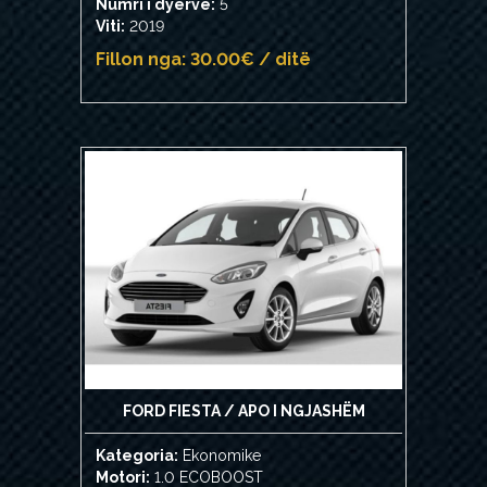
Numri i dyerve:
5
Viti:
2019
Fillon nga: 30.00€ / ditë
FORD FIESTA / APO I NGJASHËM
Kategoria:
Ekonomike
Motori:
1.0 ECOBOOST